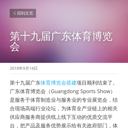
回到主页
第十九届广东体育博览
会
2018年9月14日
第十九届广东
体育博览会搭建
项目顺利结束了。
广东体育博览会（Guangdong Sports Show）
是服务于体育制造业与服务业的专业展览会，结
合现场高端行业论坛，为体育全产业链上的相关
供应商服务商提供线上线下互动的优质交流平
台，把产品及服务优势展示给有关政府部门，体