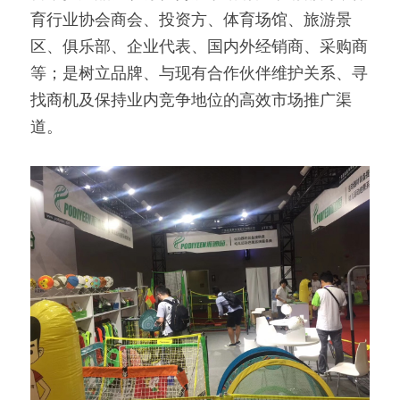
育行业协会商会、投资方、体育场馆、旅游景
区、俱乐部、企业代表、国内外经销商、采购商
等；是树立品牌、与现有合作伙伴维护关系、寻
找商机及保持业内竞争地位的高效市场推广渠
道。