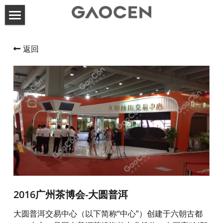
首页
返回
高呈动态
关于高呈
服务案例
联系方式
展台设计搭建
活动策划执行
搜索
2016广州茶博会-大圆普洱
大圆普洱交易中心（以下简称“中心”）创建于六朝古都