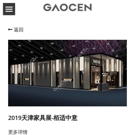
首页
返回
高呈动态
关于高呈
服务案例
联系方式
展台设计搭建
活动策划执行
搜索
2019天津家具展-栢适中意
更多详情