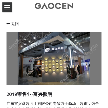
首页
返回
高呈动态
关于高呈
服务案例
联系方式
展台设计搭建
活动策划执行
搜索
2019零售业-富兴照明
广东富兴商超照明有限公司专致力于商场，超市，综合