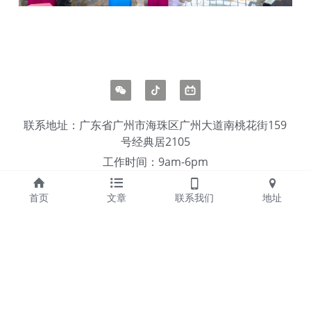
联系地址：广东省广州市海珠区广州大道南桃花街159
号经典居2105
工作时间：9am-6pm
联系方式：020-36075859/18620216160
首页
文章
联系我们
地址
公司邮箱：service@gaocen.net
高呈传播科技（广东）有限公司
粤公网安备44010502000757号
粤ICP备15004705号